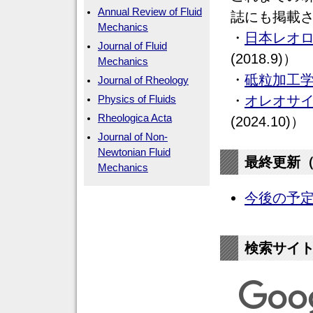
Annual Review of Fluid
誌にも掲載
Mechanics
・
日本レオ
Journal of Fluid
(2018.9)）
Mechanics
・
砥粒加工
Journal of Rheology
・
オレオサ
Physics of Fluids
Rheologica Acta
(2024.10)）
Journal of Non-
Newtonian Fluid
最終更新（20
Mechanics
今後の予
検索サイ