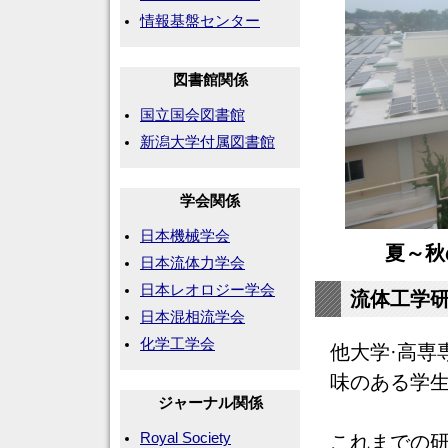
情報基盤センター
図書館関係
国立国会図書館
新潟大学付属図書館
学会関係
日本機械学会
夏～秋
日本流体力学会
日本レオロジー学会
流体工学
日本混相流学会
化学工学会
他大学·高専
味のある学
ジャーナル関係
Royal Society
これまでの